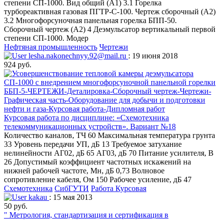
степени СП-1000. Вид общий (А1) 3.1 Горелка
турбореактивная газовая ПГТР-С-100. Чертеж сборочный (А2)
3.2 Многофорсуночная панельная горелка БПП-50.
Сборочный чертеж (А2) 4 Деэмульсатор вертикальный первой
степени СП-1000. Модер
Нефтяная промышленность
Чертежи
lesha.nakonechnyy.92@mail.ru
: 19 июня 2018
924 руб.
Курсовая работа по дисциплине: «Схемотехника
телекоммуникационных устройств». Вариант №18
Количество каналов, ТЧ 60 Максимальная температура грунта
33 Уровень передачи УП, дБ 13 Требуемое затухание
нелинейности АГ02, дБ 65 АГ03, дБ 70 Питание усилителя, В
26 Допустимый коэффициент частотных искажений на
нижней рабочей частоте, Мн, дБ 0,73 Волновое
сопротивление кабеля, Ом 150 Рабочее усиление, дБ 47
Схемотехника
СибГУТИ
Работа Курсовая
kakau
: 15 мая 2013
50 руб.
" Метрология, стандартизация и сертификация в