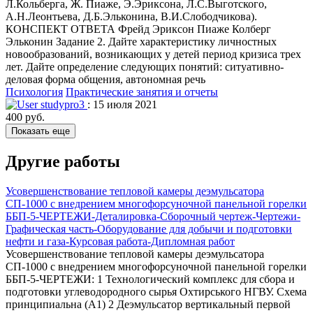
Л.Кольберга, Ж. Пиаже, Э.Эриксона, Л.С.Выготского,
А.Н.Леонтьева, Д.Б.Эльконина, В.И.Слободчикова).
КОНСПЕКТ ОТВЕТА Фрейд Эриксон Пиаже Колберг
Эльконин Задание 2. Дайте характеристику личностных
новообразований, возникающих у детей период кризиса трех
лет. Дайте определение следующих понятий: ситуативно-
деловая форма общения, автономная речь
Психология
Практические занятия и отчеты
studypro3
: 15 июля 2021
400 руб.
Показать еще
Другие работы
Усовершенствование тепловой камеры деэмульсатора
СП-1000 с внедрением многофорсуночной панельной горелки
ББП-5-ЧЕРТЕЖИ-Деталировка-Сборочный чертеж-Чертежи-
Графическая часть-Оборудование для добычи и подготовки
нефти и газа-Курсовая работа-Дипломная работ
Усовершенствование тепловой камеры деэмульсатора
СП-1000 с внедрением многофорсуночной панельной горелки
ББП-5-ЧЕРТЕЖИ: 1 Технологический комплекс для сбора и
подготовки углеводородного сырья Охтирського НГВУ. Схема
принципиальна (А1) 2 Деэмульсатор вертикальный первой