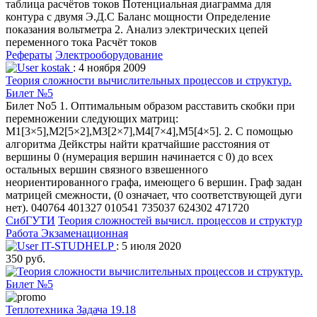
таблица расчётов токов Потенциальная диаграмма для
контура с двумя Э.Д.С Баланс мощности Определение
показания вольтметра 2. Анализ электрических цепей
переменного тока Расчёт токов
Рефераты
Электрооборудование
kostak
: 4 ноября 2009
Теория сложности вычислительных процессов и структур.
Билет №5
Билет No5 1. Оптимальным образом расставить скобки при
перемножении следующих матриц:
M1[3×5],M2[5×2],M3[2×7],M4[7×4],M5[4×5]. 2. С помощью
алгоритма Дейкстры найти кратчайшие расстояния от
вершины 0 (нумерация вершин начинается с 0) до всех
остальных вершин связного взвешенного
неориентированного графа, имеющего 6 вершин. Граф задан
матрицей смежности, (0 означает, что соответствующей дуги
нет). 040764 401327 010541 735037 624302 471720
СибГУТИ
Теория сложностей вычисл. процессов и структур
Работа Экзаменационная
IT-STUDHELP
: 5 июля 2020
350 руб.
Теплотехника Задача 19.18