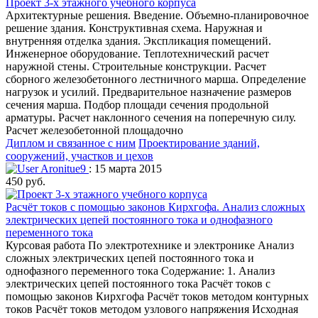
Проект 3-х этажного учебного корпуса
Архитектурные решения. Введение. Объемно-планировочное
решение здания. Конструктивная схема. Наружная и
внутренняя отделка здания. Экспликация помещений.
Инженерное оборудование. Теплотехнический расчет
наружной стены. Строительные конструкции. Расчет
сборного железобетонного лестничного марша. Определение
нагрузок и усилий. Предварительное назначение размеров
сечения марша. Подбор площади сечения продольной
арматуры. Расчет наклонного сечения на поперечную силу.
Расчет железобетонной площадочно
Диплом и связанное с ним
Проектирование зданий,
сооружений, участков и цехов
Aronitue9
: 15 марта 2015
450 руб.
Расчёт токов с помощью законов Кирхгофа. Анализ сложных
электрических цепей постоянного тока и однофазного
переменного тока
Курсовая работа По электротехнике и электронике Анализ
сложных электрических цепей постоянного тока и
однофазного переменного тока Содержание: 1. Анализ
электрических цепей постоянного тока Расчёт токов с
помощью законов Кирхгофа Расчёт токов методом контурных
токов Расчёт токов методом узлового напряжения Исходная