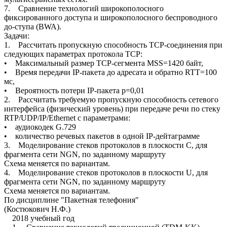
7. Сравнение технологий широкополосного
фиксированного доступа и широкополосного беспроводного
до-ступа (BWA).
Задачи:
1. Рассчитать пропускную способность TCP-соединения при
следующих параметрах протокола TCP:
• Максимальный размер ТСР-сегмента MSS=1420 байт,
• Время передачи IP-пакета до адресата и обратно RTT=100
мс,
• Вероятность потери IP-пакета p=0,01
2. Рассчитать требуемую пропускную способность сетевого
интерфейса (физический уровень) при передаче речи по стеку
RTP/UDP/IP/Ethernet с параметрами:
• аудиокодек G.729
• количество речевых пакетов в одной IP-дейтаграмме
3. Моделирование стеков протоколов в плоскости С, для
фрагмента сети NGN, по заданному маршруту
Схема меняется по вариантам.
4. Моделирование стеков протоколов в плоскости U, для
фрагмента сети NGN, по заданному маршруту
Схема меняется по вариантам.
По дисциплине "Пакетная телефония"
(Костюкович Н.Ф.)
2018 учебный год