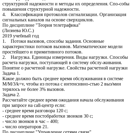
структурной надежности и методы их определения. Спо-собы
повышения структурной надежности.
4. Классификация протоколов сигнализации. Организация
сигнальных каналов на основе сверхциклов.
По дисциплине "Теория телетрафика"
(Лизнева Ю.С.)
2019 учебный год
1. Потоки вызовов, способы задания. Основные
характеристики потоков вызовов. Математические модели
простейшего и примитивного потоков.
2. Нагрузка. Единицы измерения. Виды нагрузки. Способы
расчета нагрузки, поступающей в систему обслу-живания.
Понятие о расчетной нагрузке. Свойства расчетной нагрузки
Задача 1.
Какое должно быть среднее время обслуживания в системе
M/M/3/k=v, чтобы из потока с интенсивно-стью 2 выз/мин
терялось не более 3% вызовов.
Задача 2.
Рассчитайте среднее время ожидания начала обслуживания
при запросе на call-центр если:
- среднее время разговора 120 с;
- среднее время постобработки звонков 30 с;
- число звонков в час – 400;
- число операторов 21.
По дисциплине "Управление сетями связи"