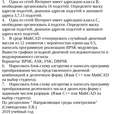
3. Одна из сетей Интернет имеет адресацию класса В,
необходимо организовать 16 подсетей. Определите маску
адресов подсетей, диапазон адресов подсетей и запишите
адреса 3,7,13 подсетей.
4. Одна из сетей Интернет имеет адресацию класса С,
необходимо организовать 4 подсети. Определите маску
адресов подсетей, диапазон адресов подсетей и запишите
адреса всех подсетей.
5. В среде MathCAD сгенерировать случайный двоичный
массив из 12 элементов c вероятностью едини-цы 0.5,
написать программную реализацию BPSK модулятора.
Вывести графики исходной двоичной последовательности и
модулированного сигнала.
Варианты: BPSK; ASK; FSK; DBPSK
6. Нарисовать блок-схему алгоритма и написать программу
преобразования числа представленного двоичной
комбинацией в десятичную форму. (Язык С++ или MathCAD
на выбор студента).
7. Нарисовать блок-схему алгоритма и написать программу
преобразования десятичного числа в двоич-ную форму с
заданным числом разрядов. (Язык С++ или MathCAD на
выбор студента).
По дисциплине " Направляющие среды электросвязи"
(Семендилова Л.В.)
2019 учебный год