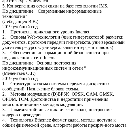
архитектуры Softswitch.
5. Конвергенция сетей связи на базе технологии IMS.
По дисциплине " Современные информационные
технологии"
(Лебедянцев В.В.)
2019 учебный год
1. Протоколы прикладного уровня Internet.
2. Основы Web-технологии (язык гипертекстовой разметки
документов, протокол передачи гипертекста, уни-версальный
указатель ресурсов, универсальный интерфейс шлюзов)
3. Обеспечение информационной безопасности при
подключении к сети Internet.
По дисциплине "Основы построения
инфокоммуникационных систем и сетей "
(Мелентьев О.Г.)
2019 учебный год
1. Структурная схема системы передачи дискретных
сообщений. Назначение блоков схемы.
2. Методы модуляции: (D)BPSK, QPSK, QAM, GMSK,
OFDM, TCM. Достоинства и недостатки применения
многопозиционных методов модуляции.
3. Помехоустойчивые циклические коды, построение
кодеров и декодеров.
4. Технология Ethernet: формат кадра, методы доступа к
общей физической среде, алгоритм работы прозрач-ного моста