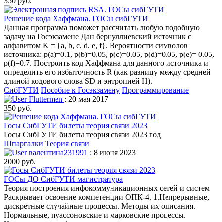
350 руб.
Решение кода Хаффмана. ГОСы сибГУТИ
Данная программа поможет рассчитать любую подобную
задачу на Госэкзамене Дан бернуллиевский источник с
алфавитом K = {a, b, c, d, e, f}. Вероятности символов
источника: p(a)=0.1, p(b)=0.05, p(c)=0.05, p(d)=0.05, p(e)= 0.05,
p(f)=0.7. Построить код Хаффмана для данного источника и
определить его избыточность R (как разницу между средней
длиной кодового слова SD и энтропией H).
СибГУТИ
Пособие к Госэкзамену
Программирование
Fluttermen
: 20 мая 2017
350 руб.
Госы СибГУТИ билеты теория связи 2023
Госы СибГУТИ билеты теория связи 2023 год
Шпаргалки
Теория связи
валентина231991
: 8 июня 2023
2000 руб.
ГОСы ДО СибГУТИ магистратура
Теория построения инфокоммуникационных сетей и систем
Раскрывает освоение компетенции ОПК-4. 1.Непрерывные,
дискретные случайные процессы. Методы их описания.
Нормальные, пуассоновские и марковские процессы.