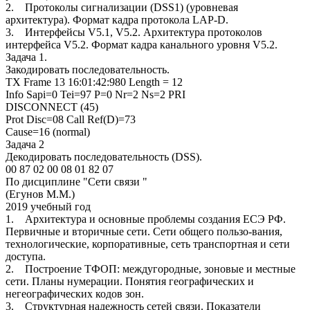
2. Протоколы сигнализации (DSS1) (уровневая
архитектура). Формат кадра протокола LAP-D.
3. Интерфейсы V5.1, V5.2. Архитектура протоколов
интерфейса V5.2. Формат кадра канального уровня V5.2.
Задача 1.
Закодировать последовательность.
TX Frame 13 16:01:42:980 Length = 12
Info Sapi=0 Tei=97 P=0 Nr=2 Ns=2 PRI
DISCONNECT (45)
Prot Disc=08 Call Ref(D)=73
Cause=16 (normal)
Задача 2
Декодировать последовательность (DSS).
00 87 02 00 08 01 82 07
По дисциплине "Сети связи "
(Егунов М.М.)
2019 учебный год
1. Архитектура и основные проблемы создания ЕСЭ РФ.
Первичные и вторичные сети. Сети общего пользо-вания,
технологические, корпоративные, сеть транспортная и сети
доступа.
2. Построение ТФОП: междугородные, зоновые и местные
сети. Планы нумерации. Понятия географических и
негеографических кодов зон.
3. Структурная надежность сетей связи. Показатели