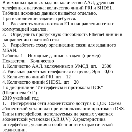
В исходных данных задано: количество ААЛ; удельная
телефонная нагрузка; количество линий PRI и SHDSL.
Таблица исходных данных выдаётся отдельно.
При выполнении задания требуется:
1. Рассчитать число потоков Е1 в направлении сети с
коммутацией каналов.
2. Определить пропускную способность Ethernet-линии в
направлении пакетной сети.
3. Разработать схему организации связи для заданного
MSAN.
Таблица 1 – Исходные данные к задаче (пример)
Показатели Количество
1. Количество ААЛ, включенных в УМСД, шт. 2500
2. Удельная расчётная телефонная нагрузка, Эрл 0,05
3. Количество линий PRI, шт 12
4. Количество линий SHDSL, шт 20
По дисциплине "Интерфейсы и протоколы ЦСК"
(Шерстнева О.Г.)
2019 учебный год
1. Интерфейсы сети абонентского доступа к ЦСК. Схема
абонентской установки при использовании про-токола DSS.
Типы интерфейсов, используемых на разных участках
абонентской установки (S,R,U,V), Характеристика
интерфейсов, условия и особенности их практической
реализации.