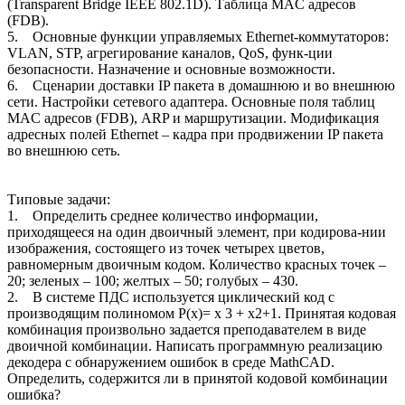
(Transparent Bridge IEEE 802.1D). Таблица MAC адресов
(FDB).
5. Основные функции управляемых Ethernet-коммутаторов:
VLAN, STP, агрегирование каналов, QoS, функ-ции
безопасности. Назначение и основные возможности.
6. Сценарии доставки IP пакета в домашнюю и во внешнюю
сети. Настройки сетевого адаптера. Основные поля таблиц
MAC адресов (FDB), ARP и маршрутизации. Модификация
адресных полей Ethernet – кадра при продвижении IP пакета
во внешнюю сеть.
Типовые задачи:
1. Определить среднее количество информации,
приходящееся на один двоичный элемент, при кодирова-нии
изображения, состоящего из точек четырех цветов,
равномерным двоичным кодом. Количество красных точек –
20; зеленых – 100; желтых – 50; голубых – 430.
2. В системе ПДС используется циклический код с
производящим полиномом Р(х)= x 3 + x2+1. Принятая кодовая
комбинация произвольно задается преподавателем в виде
двоичной комбинации. Написать программную реализацию
декодера с обнаружением ошибок в среде MathCAD.
Определить, содержится ли в принятой кодовой комбинации
ошибка?