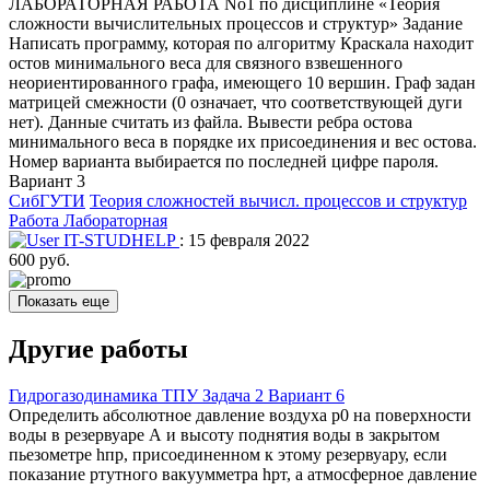
ЛАБОРАТОРНАЯ РАБОТА No1 по дисциплине «Теория
сложности вычислительных процессов и структур» Задание
Написать программу, которая по алгоритму Краскала находит
остов минимального веса для связного взвешенного
неориентированного графа, имеющего 10 вершин. Граф задан
матрицей смежности (0 означает, что соответствующей дуги
нет). Данные считать из файла. Вывести ребра остова
минимального веса в порядке их присоединения и вес остова.
Номер варианта выбирается по последней цифре пароля.
Вариант 3
СибГУТИ
Теория сложностей вычисл. процессов и структур
Работа Лабораторная
IT-STUDHELP
: 15 февраля 2022
600 руб.
Показать еще
Другие работы
Гидрогазодинамика ТПУ Задача 2 Вариант 6
Определить абсолютное давление воздуха р0 на поверхности
воды в резервуаре А и высоту поднятия воды в закрытом
пьезометре hпр, присоединенном к этому резервуару, если
показание ртутного вакуумметра hрт, а атмосферное давление