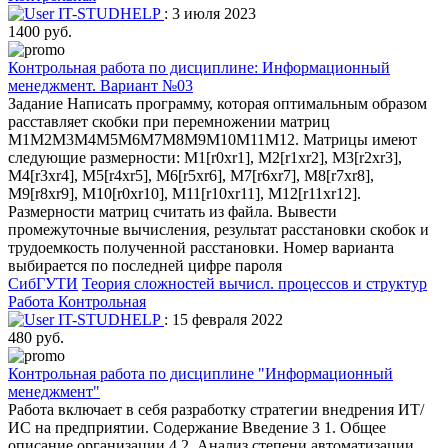
IT-STUDHELP
: 3 июля 2023
1400 руб.
Контрольная работа по дисциплине: Информационный
менеджмент. Вариант №03
Задание Написать программу, которая оптимальным образом
расставляет скобки при перемножении матриц
M1M2M3M4M5M6M7M8M9M10M11M12. Матрицы имеют
следующие размерности: M1[r0xr1], M2[r1xr2], M3[r2xr3],
M4[r3xr4], M5[r4xr5], M6[r5xr6], M7[r6xr7], M8[r7xr8],
M9[r8xr9], M10[r0xr10], M11[r10xr11], M12[r11xr12].
Размерности матриц считать из файла. Вывести
промежуточные вычисления, результат расстановки скобок и
трудоемкость полученной расстановки. Номер варианта
выбирается по последней цифре пароля
СибГУТИ
Теория сложностей вычисл. процессов и структур
Работа Контрольная
IT-STUDHELP
: 15 февраля 2022
480 руб.
Контрольная работа по дисциплине "Информационный
менеджмент"
Работа включает в себя разработку стратегии внедрения ИТ/
ИС на предприятии. Содержание Введение 3 1. Общее
описание организации 4 2. Анализ степени автоматизации