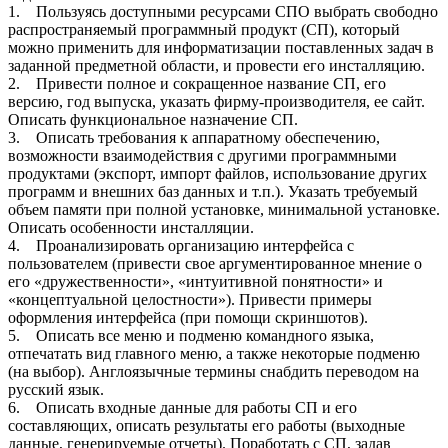
1. Пользуясь доступными ресурсами СПО выбрать свободно
распространяемый программный продукт (СП), который
можно применить для информатизации поставленных задач в
заданной предметной области, и провести его инсталляцию.
2. Привести полное и сокращенное название СП, его
версию, год выпуска, указать фирму-производителя, ее сайт.
Описать функциональное назначение СП.
3. Описать требования к аппаратному обеспечению,
возможности взаимодействия с другими программными
продуктами (экспорт, импорт файлов, использование других
программ и внешних баз данных и т.п.). Указать требуемый
объем памяти при полной установке, минимальной установке.
Описать особенности инсталляции.
4. Проанализировать организацию интерфейса с
пользователем (привести свое аргументированное мнение о
его «дружественности», «интуитивной понятности» и
«концептуальной целостности»). Привести примеры
оформления интерфейса (при помощи скриншотов).
5. Описать все меню и подменю командного языка,
отпечатать вид главного меню, а также некоторые подменю
(на выбор). Англоязычные термины снабдить переводом на
русский язык.
6. Описать входные данные для работы СП и его
составляющих, описать результаты его работы (выходные
данные, генерируемые отчеты). Поработать с СП, задав