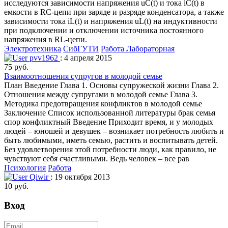
исследуются зависимости напряжения uC(t) и тока iC(t) в
емкости в RC-цепи при заряде и разряде конденсатора, а также
зависимости тока iL(t) и напряжения uL(t) на индуктивности
при подключении и отключении источника постоянного
напряжения в RL-цепи.
Электротехника
СибГУТИ
Работа Лабораторная
pvv1962
: 4 апреля 2015
75 руб.
Взаимоотношения супругов в молодой семье
План Введение Глава 1. Основы супружеской жизни Глава 2.
Отношения между супругами в молодой семье Глава 3.
Методика предотвращения конфликтов в молодой семье
Заключение Список использованной литературы брак семья
спор конфликтный Введение Приходит время, и у молодых
людей – юношей и девушек – возникает потребность любить и
быть любимыми, иметь семью, растить и воспитывать детей.
Без удовлетворения этой потребности люди, как правило, не
чувствуют себя счастливыми. Ведь человек – все рав
Психология
Работа
Qiwir
: 19 октября 2013
10 руб.
Вход