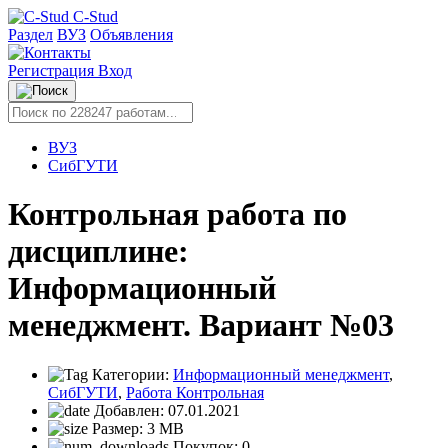
C-Stud
Раздел
ВУЗ
Объявления
Регистрация
Вход
ВУЗ
СибГУТИ
Контрольная работа по
дисциплине:
Информационный
менеджмент. Вариант №03
Категории:
Информационный менеджмент
,
СибГУТИ
,
Работа Контрольная
Добавлен:
07.01.2021
Размер:
3 MB
Покупок:
0