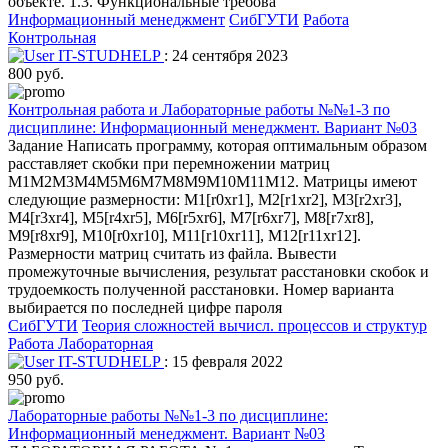
объекте. 1.3. Функциональные требова
Информационный менеджмент
СибГУТИ
Работа
Контрольная
IT-STUDHELP
: 24 сентября 2023
800 руб.
Контрольная работа и Лабораторные работы №№1-3 по
дисциплине: Информационный менеджмент. Вариант №03
Задание Написать программу, которая оптимальным образом
расставляет скобки при перемножении матриц
M1M2M3M4M5M6M7M8M9M10M11M12. Матрицы имеют
следующие размерности: M1[r0xr1], M2[r1xr2], M3[r2xr3],
M4[r3xr4], M5[r4xr5], M6[r5xr6], M7[r6xr7], M8[r7xr8],
M9[r8xr9], M10[r0xr10], M11[r10xr11], M12[r11xr12].
Размерности матриц считать из файла. Вывести
промежуточные вычисления, результат расстановки скобок и
трудоемкость полученной расстановки. Номер варианта
выбирается по последней цифре пароля
СибГУТИ
Теория сложностей вычисл. процессов и структур
Работа Лабораторная
IT-STUDHELP
: 15 февраля 2022
950 руб.
Лабораторные работы №№1-3 по дисциплине:
Информационный менеджмент. Вариант №03