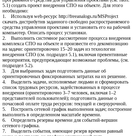
5.1) создать проект внедрения СПО на объекте. Для этого
необходимо:
1. Используя web-ресурс http://freeanalogs.ru/MSProject
скачать дистрибутив заданного свободно распространяемого
средства управления проектами и установить его на рабочий
компьютер. Описать процесс установки.
2. Выполнить системное рассмотрение процесса внедрения
комплекса СПО на объекте и произвести его декомпозицию
на задачи: ориентировочно 15–20 задач из технологии
внедрения СПО (см. подраздел 5.1), включая превентивные
мероприятия, предупреждающие возможные проблемы, (см.
подраздел 5.2).
3. Для выбранных задач подготовить данные об
ориентировочных фиксированных затратах на их решение.
4. Выделить задачи, исполняемые людьми и сформировать
список трудовых ресурсов, задействованных в процессе
внедрения (ориентировочно 3–7 человек, включая 1–2
представителей пользователей); подготовить данные о
почасовой оплате труда ресурсов: текущей и сверхурочной.
5. Построить сетевой график выполнения задач; построение
выполнить в определенном масштабе времени.
6. Определить резервы времени для событий-вершин
сетевого графика.
7. Выделить события, имеющие резерв времени равный