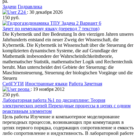
ра.
Задачи
Гидравлика
Z24
: 30 декабря 2026
150 руб.
Зачет по немецкому языку (перевод 7 текстов)
Die Kybernetik und ihre Bedeutung In den vierzigen Jahren unseres
Jahrhunderts entstand ein neuer Zweig der Wissenschaft, die
Kybernetik. Die Kybernetik ist Wissenschaft über die Steuerung der
komplizierten dynamischen Systeme, die auf Grundlage der
Mathematik insbesondere der Wahrscheinlichkeitstheorie,
mathematischer Statistik, mathematischer Logik und Rechentechnik
beruht. Man unterscheidet drei Gebiete der Steuerung: die
Maschinensteuerung, Steuerung der biologischen Vorgänge und die
Steueru
СибГУТИ
Иностранные языки
Работа Зачетная
peona
: 19 ноября 2012
250 руб.
Лабораторная работа №1 по дисциплине: Теория
электрических цепей Переходные процессы в цепях с одним
реактивным элементом
Цель работы Изучение и компьютерное моделирование
переходных процессов, возникающих при коммутациях в
цепях первого порядка, содержащих сопротивление и емкость
либо сопротивление и индуктивность. В лабораторной работе