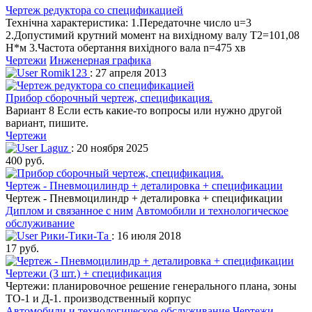
Чертеж редуктора со спецификацией
Технічна характеристика: 1.Передаточне число u=3
2.Допустимий крутний момент на вихiдному валу Т2=101,08
Н*м 3.Частота обертання вихiдного вала n=475 хв
Чертежи
Инженерная графика
Romik123
: 27 апреля 2013
Прибор сборочный чертеж, спецификация.
Вариант 8 Если есть какие-то вопросы или нужно другой
вариант, пишите.
Чертежи
Laguz
: 20 ноября 2025
400 руб.
Чертеж - Пневмоцилиндр + деталировка + спецификации
Чертеж - Пневмоцилиндр + деталировка + спецификации
Диплом и связанное с ним
Автомобили и технологическое
обслуживание
Рики-Тики-Та
: 16 июля 2018
17 руб.
Чертежи (3 шт.) + спецификация
Чертежи: планировочное решение генерального плана, зоны
ТО-1 и Д-1. производственный корпус
Автомобили и технологическое обслуживание
Чертежи