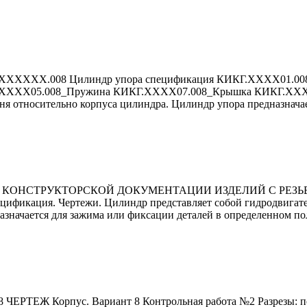
.ХХХХХХ.008 Цилиндр упора спецификация КИКГ.ХХХХ01.0
ХХХ05.008_Пружина КИКГ.ХХХХ07.008_Крышка КИКГ.ХХХХ09.
 относительно корпуса цилиндра. Цилиндр упора предназначае
АС-3D КОНСТРУКТОРСКОЙ ДОКУМЕНТАЦИИ ИЗДЕЛИЙ С РЕЗ
ификация. Чертежи. Цилиндр представляет cобой гидродвигат
значается для зажима или фиксации деталей в определенном по
8 ЧЕРТЕЖ Корпус. Вариант 8 Контрольная работа №2 Разрезы: п