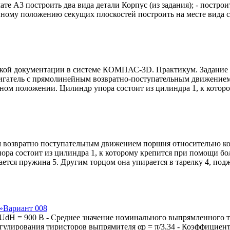
те А3 построить два вида детали Корпус (из задания); - постро
данному положению секущих плоскостей построить на месте вида 
ской документации в системе КОМПАС-3D. Практикум. Задание 
вигатель с прямолинейным возвратно-поступательным движение
нном положении. Цилиндр упора состоит из цилиндра 1, к котор
 возвратно поступательным движением поршня относительно ко
ра состоит из цилиндра 1, к которому крепится при помощи бо
рается пружина 5. Другим торцом она упирается в тарелку 4, 
»Вариант 008
dH = 900 В - Среднее значение номинального выпрямленного то
 регулирования тиристоров выпрямителя αр = π/3,34 - Коэффицие