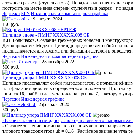
сложного разреза (ступенчатого). Порядок выполнения на форма
построить на месте вида спереди ступенчатый разрез; - по за
Чертежи
БГУ
Инженерная и компьютерная графика
coolns
: 9 августа 2024
150 руб.
Цилиндр упора - ПМИГ.ХХХХХХ.008 СБ
В.П. Большаков. Создание трехмерных моделей и конструктор
Деталирование. Модели. Цилиндр представляет cобой гидрод
предназначается для зажима или фиксации деталей в определе
Чертежи
Инженерная и компьютерная графика
.Инженер.
: 28 октября 2022
500 руб.
Цилиндр упора ПМИГ.ХХХХХХ.008 СБ
Цилиндр представляет cобой гидродвигатель с прямолинейным
или фиксации деталей в определенном положении. Цилиндр упо
шпилек 16, шайб и гаек установлена крышка 7, в которую упи
Чертежи
Инженерная графика
HelpStud
: 2 февраля 2020
500 руб.
«Расчёт силовой цепи однофазного управляемого выпрямителя
- Среднее значение номинального выпрямленного напряжения U
тягового трансформатора uk = 0,16 - Расчётное значение угла