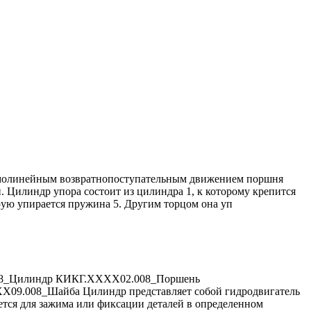
олинейным возвратнопоступательным движением поршня
 Цилиндр упора состоит из цилиндра 1, к которому крепится
рую упирается пружина 5. Другим торцом она уп
08_Цилиндр КИКГ.ХХХХ02.008_Поршень
008_Шайба Цилиндр представляет cобой гидродвигатель
тся для зажима или фиксации деталей в определенном