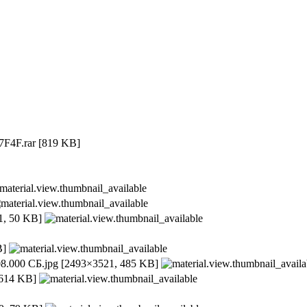
F4F.rar
[819 KB]
, 50 KB]
B]
8.000 СБ.jpg
[2493×3521, 485 KB]
 614 KB]