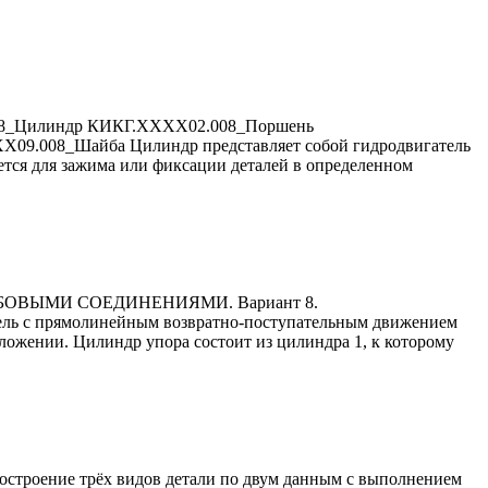
08_Цилиндр КИКГ.ХХХХ02.008_Поршень
008_Шайба Цилиндр представляет cобой гидродвигатель
тся для зажима или фиксации деталей в определенном
ЬБОВЫМИ СОЕДИНЕНИЯМИ. Вариант 8.
ель с прямолинейным возвратно-поступательным движением
ложении. Цилиндр упора состоит из цилиндра 1, к которому
остроение трёх видов детали по двум данным с выполнением