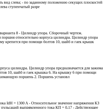
ить вид слева; - по заданному положению секущих плоскостей
слева ступенчатый разре
варианта 8 - Цилиндр упора. Сборочный чертеж.
м поршня относительно корпуса цилиндра. Цилиндр упора
ому крепится при помощи болтов 10, шайб и гаек крышк
рпуса цилиндра. Цилиндр упора предназначается для зажима
лтов 10, шайб и гаек крышка 6. На крышку 6 при помощи
поджимающую поршень 2. Поршень установл
ка IdH = 1300 A - Относительное значение напряжения КЗ
нт пульсаций выпрямленного тока КП = 0,17 - Действующее