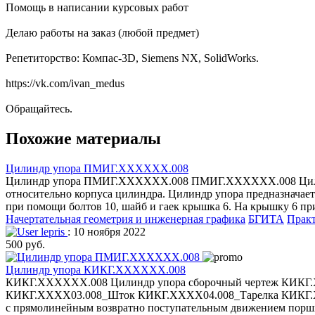
Помощь в написании курсовых работ
Делаю работы на заказ (любой предмет)
Репетиторство: Компас-3D, Siemens NX, SolidWorks.
https://vk.com/ivan_medus
Обращайтесь.
Похожие материалы
Цилиндр упора ПМИГ.ХХХХХХ.008
Цилиндр упора ПМИГ.ХХХХХХ.008 ПМИГ.ХХХХХХ.008 Цилиндр
относительно корпуса цилиндра. Цилиндр упора предназначает
при помощи болтов 10, шайб и гаек крышка 6. На крышку 6 пр
Начертательная геометрия и инженерная графика
БГИТА
Практ
lepris
: 10 ноября 2022
500 руб.
Цилиндр упора КИКГ.ХХХХХХ.008
КИКГ.ХХХХХХ.008 Цилиндр упора сборочный чертеж КИКГ
КИКГ.ХХХХ03.008_Шток КИКГ.ХХХХ04.008_Тарелка КИКГ.Х
с прямолинейным возвратно поступательным движением поршня