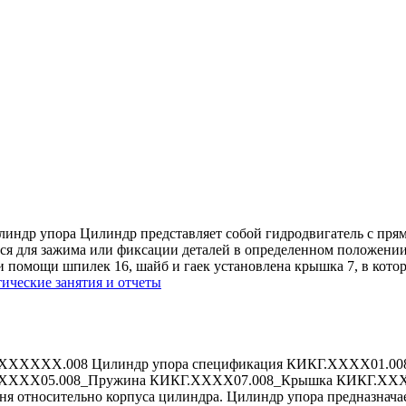
 упора Цилиндр представляет cобой гидродвигатель с прям
ся для зажима или фиксации деталей в определенном положении.
и помощи шпилек 16, шайб и гаек установлена крышка 7, в кото
ические занятия и отчеты
.ХХХХХХ.008 Цилиндр упора спецификация КИКГ.ХХХХ01.0
ХХХ05.008_Пружина КИКГ.ХХХХ07.008_Крышка КИКГ.ХХХХ09.
 относительно корпуса цилиндра. Цилиндр упора предназначае