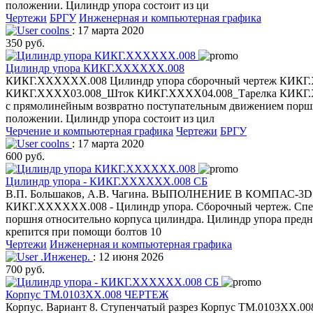
положении. Цилиндр упора состоит из ци
Чертежи
БРГУ
Инженерная и компьютерная графика
coolns
: 17 марта 2020
350 руб.
Цилиндр упора КИКГ.ХХХХХХ.008
КИКГ.ХХХХХХ.008 Цилиндр упора сборочный чертеж КИКГ
КИКГ.ХХХХ03.008_Шток КИКГ.ХХХХ04.008_Тарелка КИКГ.Х
с прямолинейным возвратно поступательным движением поршня
положении. Цилиндр упора состоит из цил
Черчение и компьютерная графика
Чертежи
БРГУ
coolns
: 17 марта 2020
600 руб.
Цилиндр упора - КИКГ.ХХХХХХ.008 СБ
В.П. Большаков, А.В. Чагина. ВЫПОЛНЕНИЕ В КОМП
КИКГ.ХХХХХХ.008 - Цилиндр упора. Сборочный чертеж. Спец
поршня относительно корпуса цилиндра. Цилиндр упора предна
крепится при помощи болтов 10
Чертежи
Инженерная и компьютерная графика
.Инженер.
: 12 июня 2026
700 руб.
Корпус ТМ.0103ХХ.008 ЧЕРТЕЖ
Корпус. Вариант 8. Ступенчатый разрез Корпус ТМ.0103ХХ.00