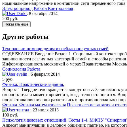
номинальное напряжение в контактной сети переменного тока U
Электропривод
Работа Контрольная
Dark
: 8 октября 2014
200 руб.
Показать еще
Другие работы
Технологии помощи детям из неблагополучных семей
СОДЕРЖАНИЕ Введение Раздел 1. Социальный контекст проблем
защищенности различных категорий семей и способы решения и
Информированность москвичей о мерах Правительства Москвы,
Социология
Работа
evelin
: 6 февраля 2014
5 руб.
Физика. Практические задания.
Вопрос 1 Твердое тело вращается вокруг оси z. Зависимость угл
скорость тела и момент времени τ, когда тело остановится. Во
после столкновения они разлетелись в противоположных напр
Физика. Физика математическая
Практические занятия и отчет
тантал
: 23 июля 2013
100 руб.
Психология деловых отношений. Тесты 1-4. МФПУ "Синерг
Адресат манипуляции в деловом общении: партнер, на которо