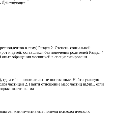
 - Действующее
еспондентов в тему) Раздел 2. Степень социальной
от и детей, оставшихся без попечения родителей Раздел 4.
й опыт обращения москвичей в специализированн
/2), где а и b – положительные постоянные. Найти угловую
удара частицей 2. Найти отношение масс частиц m2/m1, если
одная пластинка ма
спользует манипулятивные приемы психологического