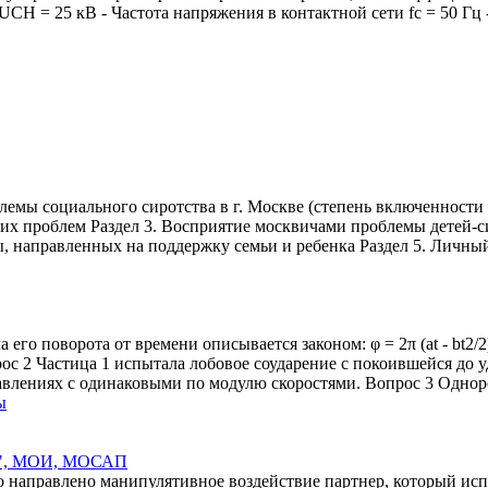
СН = 25 кВ - Частота напряжения в контактной сети fc = 50 Гц
ы социального сиротства в г. Москве (степень включенности р
х проблем Раздел 3. Восприятие москвичами проблемы детей-сир
 направленных на поддержку семьи и ребенка Раздел 5. Личны
а его поворота от времени описывается законом: φ = 2π (at - bt2
прос 2 Частица 1 испытала лобовое соударение с покоившейся до 
авлениях с одинаковыми по модулю скоростями. Вопрос 3 Однор
ы
ия", МОИ, МОСАП
го направлено манипулятивное воздействие партнер, который и