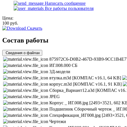
Написать сообщение
Все работы пользователя
Цена:
100
руб.
Скачать
Состав работы
Сведения о файлах
875972C6-D0B2-467D-93B9-9CC1B4E77
ИГ.008.000 СБ
3Д-модели
втулка.m3d
[КОМПАС v16.1, 64 KB]
корпус.m3d
[КОМПАС v16.1, 91 KB]
Сборка_Вариант12.a3d
[КОМПАС v16.1
JPEG
Корпус _ ИГ.008.jpg
[2493×3521, 602 K
Подшипник Сборочный чертеж _ ИГ.00
Спецификация_ИГ008.jpg
[2493×3521,
Чертежи