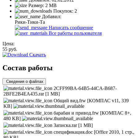
Размер:
2 MB
Покупок:
2
Добавил:
Рики-Тики-Та
Написать сообщение
Все работы пользователя
Цена:
55
руб.
Скачать
Состав работы
Сведения о файлах
2CFF99BA-64B5-44CA-B687-
2BFE2B4EA435.rar
[1 MB]
Общий вид.frw
[КОМПАС v11, 339
KB]
барабан и привод.frw
[КОМПАС 8+,
480 KB]
Записка.rar
[1 MB]
спецификация.doc
[Office 2010, 1 стр.,
80 KB]