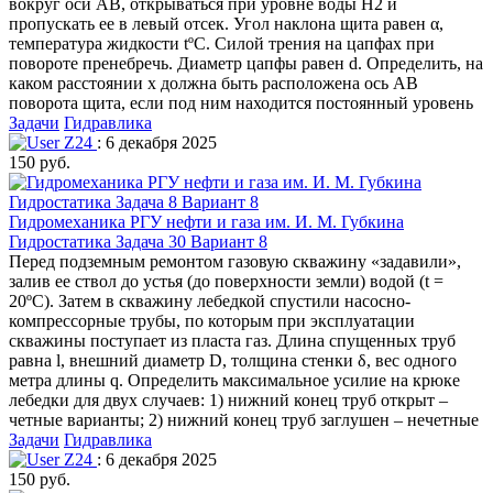
вокруг оси АВ, открываться при уровне воды Н2 и
пропускать ее в левый отсек. Угол наклона щита равен α,
температура жидкости tºС. Силой трения на цапфах при
повороте пренебречь. Диаметр цапфы равен d. Определить, на
каком расстоянии х должна быть расположена ось АВ
поворота щита, если под ним находится постоянный уровень
Задачи
Гидравлика
Z24
: 6 декабря 2025
150 руб.
Гидромеханика РГУ нефти и газа им. И. М. Губкина
Гидростатика Задача 30 Вариант 8
Перед подземным ремонтом газовую скважину «задавили»,
залив ее ствол до устья (до поверхности земли) водой (t =
20ºС). Затем в скважину лебедкой спустили насосно-
компрессорные трубы, по которым при эксплуатации
скважины поступает из пласта газ. Длина спущенных труб
равна l, внешний диаметр D, толщина стенки δ, вес одного
метра длины q. Определить максимальное усилие на крюке
лебедки для двух случаев: 1) нижний конец труб открыт –
четные варианты; 2) нижний конец труб заглушен – нечетные
Задачи
Гидравлика
Z24
: 6 декабря 2025
150 руб.