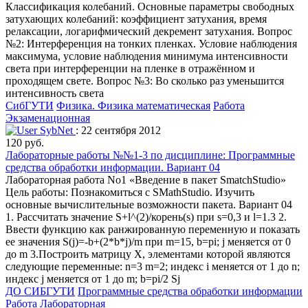
Классификация колебаний. Основные параметры свободных
затухающих колебаний: коэффициент затухания, время
релаксации, логарифмический декремент затухания. Вопрос
№2: Интерференция на тонких пленках. Условие наблюдения
максимума, условие наблюдения минимума интенсивности
света при интерференции на пленке в отражённом и
проходящем свете. Вопрос №3: Во сколько раз уменьшится
интенсивность света
СибГУТИ
Физика. Физика математическая
Работа
Экзаменационная
SybNet
: 22 сентября 2012
120 руб.
Лабораторные работы №№1-3 по дисциплине: Программные
средства обработки информации. Вариант 04
Лабораторная работа No1 «Введение в пакет SmatchStudio»
Цель работы: Познакомиться с SMathStudio. Изучить
основные вычислительные возможности пакета. Вариант 04
1. Рассчитать значение S+l^(2)/корень(s) при s=0,3 и l=1.3 2.
Ввести функцию как ранжированную переменную и показать
ее значения S(j)=-b+(2*b*j)/m при m=15, b=pi; j меняется от 0
до m 3.Построить матрицу X, элементами которой являются
следующие переменные: n=3 m=2; индекс i меняется от 1 до n;
индекс j меняется от 1 до m; b=pi/2 Sj
ДО СИБГУТИ
Программные средства обработки информации
Работа Лабораторная