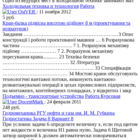
Одно из ведущих мест в холодильной технике занимают мал
Холодильная техника и технология
Работа
OstVER
: 11 ноября 2012
5 руб.
Кран-балка підвісна висотою підйому 8 м (проектування та
розрахунок)
Завдання …………………………………………………3 Опис
конструкції і роботи проектованої машини … 6 Розрахункова
частина …………………………. 7 1. Розрахунок механізму
підйому ………………… 7 2. Розрахунок механізму
пересування крана........… 23 Техніка безпеки
…………………………………. 32 Література
………………………………………………. 33 Специфікація
………………………………… 34 Мостові крани обслуговують
технологічні вантажні потоки, виконують вантажно-
розвантажувальні операції в цехах промислових підприємств,
на монтажних, контейнерних площадках, у відкритих і закр
Подъемно - транспортные устройства
Работа Курсовая
DocentMark
: 24 февраля 2011
248 руб.
Гидромеханика РГУ нефти и газа им. И. М. Губкина
Гидростатика Задача 8 Вариант 8
При условии задачи 6 определите величину х, если под щитом
нет жидкости и величина Н1 равна нулю. Задача 6 Щитовой
затвор шириной k должен автоматически поворачиваться