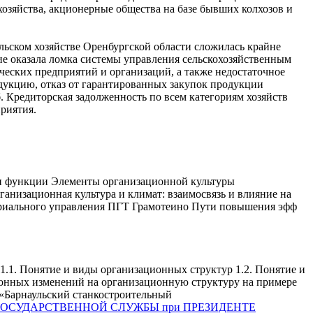
озяйства, акционерные общества на базе бывших колхозов и
ельском хозяйстве Оренбургской области сложилась крайне
ие оказала ломка системы управления сельскохозяйственным
ческих предприятий и организаций, а также недостаточное
укцию, отказ от гарантированных закупок продукции
б. Кредиторская задолженность по всем категориям хозяйств
приятия.
 и функции Элементы организационной культуры
низационная культура и климат: взаимосвязь и влияние на
ориального управления ПГТ Грамотеино Пути повышения эфф
1.1. Понятие и виды организационных структур 1.2. Понятие и
ионных изменений на организационную структуру на примере
«Барнаульский станкостроительный
ОСУДАРСТВЕННОЙ СЛУЖБЫ при ПРЕЗИДЕНТЕ