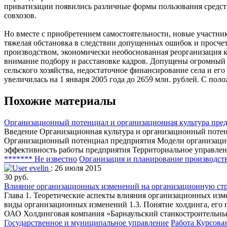
приватизации появились различные формы пользования средств
совхозов.
Но вместе с приобретением самостоятельности, новые участник
тяжелая обстановка в следствии допущенных ошибок и просчет
производством, экономически необоснованная реорганизация к
внимание подбору и расстановке кадров. Допущены огромный 
сельского хозяйства, недостаточное финансирование села и его
увеличилась на 1 января 2005 года до 2659 млн. рублей. С по
Похожие материалы
Организационный потенциал и организационная культура пре
Введение Организационная культура и организационный поте
Организационный потенциал предприятия Модели организацион
эффективность работы предприятия Территориальное управле
******* Не известно
Организация и планирование производст
evelin
: 26 июля 2015
30 руб.
Влияние организационных изменений на организационную стр
Глава 1. Теоретические аспекты влияния организационных изм
виды организационных изменений 1.3. Понятие холдинга, его
ОАО Холдинговая компания «Барнаульский станкостроительный
Государственное и муниципальное управление
Работа Курсова