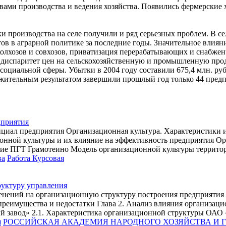
ами производства и ведения хозяйства. Появились фермерские х
и производства на селе получили и ряд серьезных проблем. В с
ов в аграрной политике за последние годы. Значительное влиян
олхозов и совхозов, приватизация перерабатывающих и снабжен
диспаритет цен на сельскохозяйственную и промышленную прод
 социальной сферы. Убытки в 2004 году составили 675,4 млн. ру
ложительным результатом завершили прошлый год только 44 пред
дприятия
нциал предприятия Организационная культура. Характеристики
ной культуры и их влияние на эффективность предприятия Орга
ние ПГТ Грамотеино Модель организационной культуры террит
ва
Работа Курсовая
уктуру управления
енений на организационную структуру построения предприятия 
 преимущества и недостатки Глава 2. Анализ влияния организац
 завод» 2.1. Характеристика организационной структуры ОАО 
я
РОССИЙСКАЯ АКАДЕМИЯ НАРОДНОГО ХОЗЯЙСТВА И Г