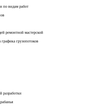
ти по видам работ
нов
дей ремонтной мастерской
а графика грузопотоков
й разработки
арабанья