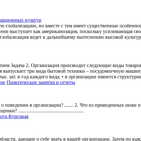
изационных культур
ую глобализацию, но вместе с тем имеет существенные особенн
пени выступает как американизация, поскольку усиливающая сво
 глобализация ведет к дальнейшему вытеснению высокой культур
тием Задача 2. Организация производит следующие виды товаро
ия выпускает три вида бытовой техники – посудомоечную машин
ыс. шт. в год каждого вида; • в организации имеются структурн
ние
Практические занятия и отчеты
 о поведении в организации? ....... 2. Что из приведенных ниж
.............................................
ота Курсовая
асти, дающие о себе знать в вашей организации. Затем по ка