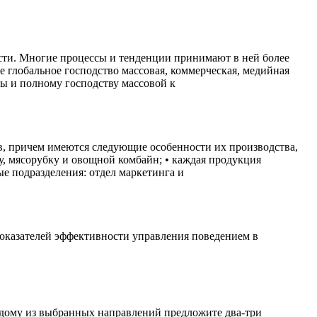
ости. Многие процессы и тенденции принимают в ней более
е глобальное господство массовая, коммерческая, медийная
ы и полному господству массовой к
в, причем имеются следующие особенности их производства,
у, мясорубку и овощной комбайн; • каждая продукция
ые подразделения: отдел маркетинга и
е показателей эффективности управления поведением в
ждому из выбранных направлений предложите два-три