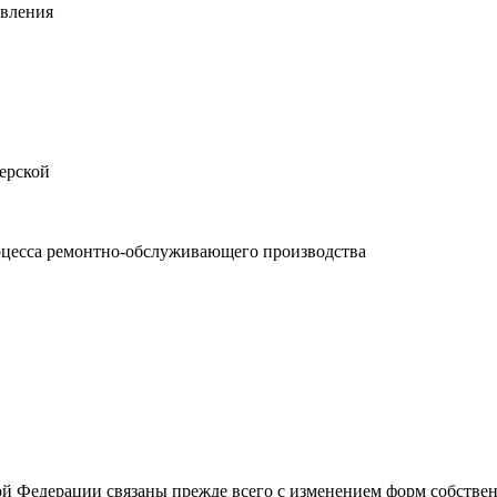
овления
ерской
оцесса ремонтно-обслуживающего производства
ой Федерации связаны прежде всего с изменением форм собствен