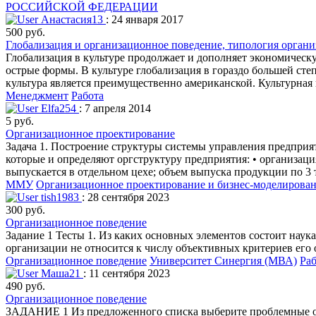
РОССИЙСКОЙ ФЕДЕРАЦИИ
Анастасия13
: 24 января 2017
500 руб.
Глобализация и организационное поведение, типология орган
Глобализация в культуре продолжает и дополняет экономическ
острые формы. В культуре глобализация в гораздо большей сте
культура является преимущественно американской. Культурная
Менеджмент
Работа
Elfa254
: 7 апреля 2014
5 руб.
Организационное проектирование
Задача 1. Построение структуры системы управления предприя
которые и определяют оргструктуру предприятия: • организац
выпускается в отдельном цехе; объем выпуска продукции по 3 т
ММУ
Организационное проектирование и бизнес-моделирова
tish1983
: 28 сентября 2023
300 руб.
Организационное поведение
Задание 1 Тесты 1. Из каких основных элементов состоит наука
организации не относится к числу объективных критериев его оценки? ...... 
Организационное поведение
Университет Синергия (МВА)
Раб
Маша21
: 11 сентября 2023
490 руб.
Организационное поведение
ЗАДАНИЕ 1 Из предложенного списка выберите проблемные обл