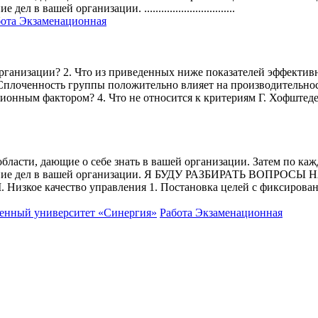
вашей организации. ................................
бота Экзаменационная
организации? 2. Что из приведенных ниже показателей эффектив
Сплоченность группы положительно влияет на производительност
ционным фактором? 4. Что не относится к критериям Г. Хофштед
асти, дающие о себе знать в вашей организации. Затем по ка
оложение дел в вашей организации. Я БУДУ РАЗБИРАТЬ В
ачество управления 1. Постановка целей с фиксированной 
енный университет «Синергия»
Работа Экзаменационная