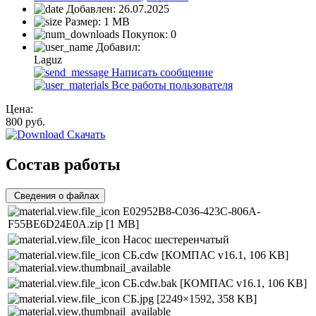
Добавлен:
26.07.2025
Размер:
1 MB
Покупок:
0
Добавил:
Laguz
Написать сообщение
Все работы пользователя
Цена:
800
руб.
Скачать
Состав работы
Сведения о файлах
E02952B8-C036-423C-806A-
F55BE6D24E0A.zip
[1 MB]
Насос шестеренчатый
СБ.cdw
[КОМПАС v16.1, 106 KB]
СБ.cdw.bak
[КОМПАС v16.1, 106 KB]
СБ.jpg
[2249×1592, 358 KB]