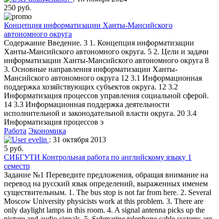
250 руб.
Концепция информатизации Ханты-Мансийского
автономного округа
Содержание Введение. 3 1. Концепция информатизации
Ханты-Мансийского автономного округа. 5 2. Цели и задачи
информатизации Ханты-Мансийского автономного округа 8
3. Основные направления информатизации Ханты-
Мансийского автономного округа 12 3.1 Информационная
поддержка хозяйствующих субъектов округа. 12 3.2
Информатизация процессов управления социальной сферой.
14 3.3 Информационная поддержка деятельности
исполнительной и законодательной власти округа. 20 3.4
Информатизация процессов э
Работа
Экономика
evelin
: 31 октября 2013
5 руб.
СИБГУТИ Контрольная работа по английскому языку 1
семестр
Задание №1 Переведите предложения, обращая внимание на
перевод на русский язык определений, выраженных именем
существительным. 1. The bus stop is not far from here. 2. Several
Moscow University physicists work at this problem. 3. There are
only daylight lamps in this room. 4. A signal antenna picks up the
picture and audio signals. 5. Submarine telephone cable systems are