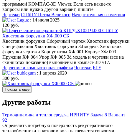
программой КОМПАС-3D Viewer. Если есть какие-то
вопросы или нужно другой вариант, пишите.
Чертежи
СПбПУ Петра Великого
Начертательная геометрия
Laguz
: 14 июля 2025
120 руб.
Хвостовик форсунки ХФ.000 СБ
Хвостовик форсунки Сборочный чертеж Хвостовик форсунки
Спецификация Хвостовик форсунки 3d модель Хвостовик
форсунки чертежи Корпус иглы ХФ.001 Корпус ХФ.003
Пружина ХФ.004 Упор ХФ.005 3d модель и чертежи (все на
скиншотах показанно) выполнены в компасе 3D v17.
Черчение и компьютерная графика
Чертежи
БГУ
bublegum
: 1 апреля 2020
300 руб.
Показать еще
Другие работы
Термодинамика и теплопередача ИРНИТУ Задача 8 Вариант
92
Определить потребную поверхность рекуперативного
теплообменника, в котором вода нагревается горячими