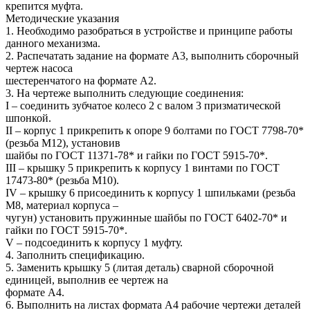
крепится муфта.
Методические указания
1. Необходимо разобраться в устройстве и принципе работы
данного механизма.
2. Распечатать задание на формате А3, выполнить сборочный
чертеж насоса
шестеренчатого на формате А2.
3. На чертеже выполнить следующие соединения:
I – соединить зубчатое колесо 2 с валом 3 призматической
шпонкой.
II – корпус 1 прикрепить к опоре 9 болтами по ГОСТ 7798-70*
(резьба М12), установив
шайбы по ГОСТ 11371-78* и гайки по ГОСТ 5915-70*.
III – крышку 5 прикрепить к корпусу 1 винтами по ГОСТ
17473-80* (резьба М10).
IV – крышку 6 присоединить к корпусу 1 шпильками (резьба
М8, материал корпуса –
чугун) установить пружинные шайбы по ГОСТ 6402-70* и
гайки по ГОСТ 5915-70*.
V – подсоединить к корпусу 1 муфту.
4. Заполнить спецификацию.
5. Заменить крышку 5 (литая деталь) сварной сборочной
единицей, выполнив ее чертеж на
формате А4.
6. Выполнить на листах формата А4 рабочие чертежи деталей