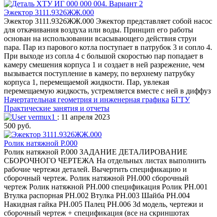
Эжектор 3111.9326ЖЖ.000
Эжектор 3111.9326ЖЖ.000 Эжектор представляет собой насос
для откачивания воздуха или воды. Принцип его работы
основан на использовании всасывающего действия струи
пара. Пар из парового котла поступает в патрубок 3 и сопло 4.
При выходе из сопла 4 с большой скоростью пар попадает в
камеру смешения корпуса 1 и создает в ней разрежение, чем
вызывается поступление в камеру, по верхнему патрубку
корпуса 1, перемещаемой жидкости. Пар, увлекая
перемещаемую жидкость, устремляется вместе с ней в диффуз
Начертательная геометрия и инженерная графика
БГТУ
Практические занятия и отчеты
vermux1
: 11 апреля 2023
500 руб.
Ролик натяжной Р.000
Ролик натяжной Р.000 ЗАДАНИЕ ДЕТАЛИРОВАНИЕ
СБОРОЧНОГО ЧЕРТЕЖА На отдельных листах выполнить
рабочие чертежи деталей. Вычертить спецификацию и
сборочный чертеж. Ролик натяжной РН.000 сборочный
чертеж Ролик натяжной РН.000 спецификация Ролик РН.001
Втулка распорная РН.002 Втулка РН.003 Шайба РН.004
Накидная гайка РН.005 Палец РН.006 3d модель, чертежи и
сборочный чертеж + спецификация (все на скриншотах