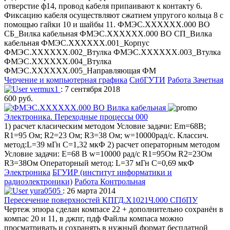
отверстие ф14, провод кабеля припаивают к контакту 6.
Фиксацию кабеля осуществляют сжатием упругого кольца 8 с
помощью гайки 10 и шайбы 11. ФМЭС.ХХХХХХ.000 ВО
СБ_Вилка кабельная ФМЭС.ХХХХХХ.000 ВО СП_Вилка
кабельная ФМЭС.ХХХХХХ.001_Корпус
ФМЭС.ХХХХХХ.002_Втулка ФМЭС.ХХХХХХ.003_Втулка
ФМЭС.ХХХХХХ.004_Втулка
ФМЭС.ХХХХХХ.005_Направляющая ФМ
Черчение и компьютерная графика
СибГУТИ
Работа Зачетная
vermux1
: 7 сентября 2018
600 руб.
Электроника. Переходные процессы 000
1) расчет класическим методом Условие задачи: Em=68B;
R1=95 Ом; R2=23 Ом; R3=38 Ом; w=10000рад/с. Классич.
метод:L=39 мГн C=1,32 мкФ 2) расчет операторным методом
Условие задачи: E=68 В w=10000 рад/с R1=95Ом R2=23Ом
R3=38Ом Операторный метод: L=37 мГн C=0,69 мкФ
Электроника
БГУИР (институт информатики и
радиоэлектроники)
Работа Контрольная
yura0505
: 26 марта 2014
Пересечение поверхностей КПГД.Х1021Ч.000 СПбПУ
Чертеж эпюра сделан компасе 22 + дополнительно сохранён в
компас 20 и 11, в джпг, пдф Файлы компаса можно
просматривать и сохранять в нужный формат бесплатной