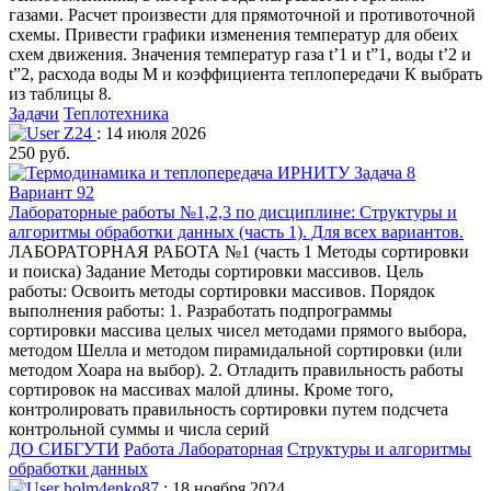
газами. Расчет произвести для прямоточной и противоточной
схемы. Привести графики изменения температур для обеих
схем движения. Значения температур газа t’1 и t”1, воды t’2 и
t”2, расхода воды М и коэффициента теплопередачи К выбрать
из таблицы 8.
Задачи
Теплотехника
Z24
: 14 июля 2026
250 руб.
Лабораторные работы №1,2,3 по дисциплине: Структуры и
алгоритмы обработки данных (часть 1). Для всех вариантов.
ЛАБОРАТОРНАЯ РАБОТА №1 (часть 1 Методы сортировки
и поиска) Задание Методы сортировки массивов. Цель
работы: Освоить методы сортировки массивов. Порядок
выполнения работы: 1. Разработать подпрограммы
сортировки массива целых чисел методами прямого выбора,
методом Шелла и методом пирамидальной сортировки (или
методом Хоара на выбор). 2. Отладить правильность работы
сортировок на массивах малой длины. Кроме того,
контролировать правильность сортировки путем подсчета
контрольной суммы и числа серий
ДО СИБГУТИ
Работа Лабораторная
Структуры и алгоритмы
обработки данных
holm4enko87
: 18 ноября 2024