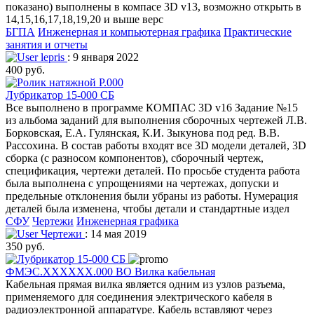
показано) выполнены в компасе 3D v13, возможно открыть в
14,15,16,17,18,19,20 и выше верс
БГПА
Инженерная и компьютерная графика
Практические
занятия и отчеты
lepris
: 9 января 2022
400 руб.
Лубрикатор 15-000 СБ
Все выполнено в программе КОМПАС 3D v16 Задание №15
из альбома заданий для выполнения сборочных чертежей Л.В.
Борковская, Е.А. Гулянская, К.И. Зыкунова под ред. В.В.
Рассохина. В состав работы входят все 3D модели деталей, 3D
сборка (с разносом компонентов), сборочный чертеж,
спецификация, чертежи деталей. По просьбе студента работа
была выполнена с упрощениями на чертежах, допуски и
предельные отклонения были убраны из работы. Нумерация
деталей была изменена, чтобы детали и стандартные издел
СФУ
Чертежи
Инженерная графика
Чертежи
: 14 мая 2019
350 руб.
ФМЭС.ХХХХХХ.000 ВО Вилка кабельная
Кабельная прямая вилка является одним из узлов разъема,
применяемого для соединения электрического кабеля в
радиоэлектронной аппаратуре. Кабель вставляют через