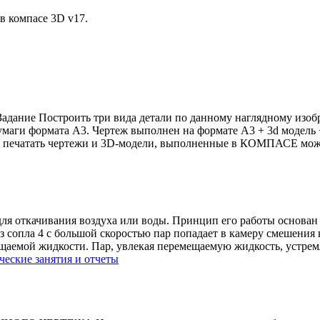
в компасе 3D v17.
 Задание Построить три вида детали по данному наглядному изо
маги формата А3. Чертеж выполнен на формате А3 + 3d модель + 
ь, печатать чертежи и 3D-модели, выполненные в КОМПАСЕ 
ля откачивания воздуха или воды. Принцип его работы основан 
из сопла 4 с большой скоростью пар попадает в камеру смешения 
ещаемой жидкости. Пар, увлекая перемещаемую жидкость, устремл
ческие занятия и отчеты