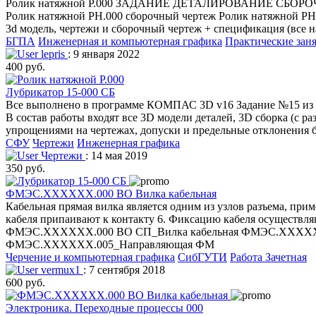
Ролик натяжной Р.000 ЗАДАНИЕ ДЕТАЛИРОВАНИЕ СБОРОЧНОГО
Ролик натяжной РН.000 сборочный чертеж Ролик натяжной РН.
3d модель, чертежи и сборочный чертеж + спецификация (все н
БГПА
Инженерная и компьютерная графика
Практические заня
lepris
: 9 января 2022
400 руб.
Лубрикатор 15-000 СБ
Все выполнено в программе КОМПАС 3D v16 Задание №15 из аль
В состав работы входят все 3D модели деталей, 3D сборка (с р
упрощениями на чертежах, допуски и предельные отклонения б
СФУ
Чертежи
Инженерная графика
Чертежи
: 14 мая 2019
350 руб.
ФМЭС.ХХХХХХ.000 ВО Вилка кабельная
Кабельная прямая вилка является одним из узлов разъема, прим
кабеля припаивают к контакту 6. Фиксацию кабеля осуществ
ФМЭС.ХХХХХХ.000 ВО СП_Вилка кабельная ФМЭС.ХХХХ
ФМЭС.ХХХХХХ.005_Направляющая ФМ
Черчение и компьютерная графика
СибГУТИ
Работа Зачетная
vermux1
: 7 сентября 2018
600 руб.
Электроника. Переходные процессы 000