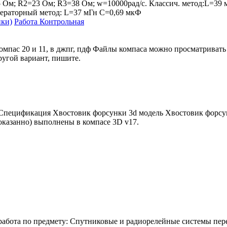
5 Ом; R2=23 Ом; R3=38 Ом; w=10000рад/с. Классич. метод:L=39 
ераторный метод: L=37 мГн C=0,69 мкФ
ики)
Работа Контрольная
компас 20 и 11, в джпг, пдф Файлы компаса можно просматриват
угой вариант, пишите.
Спецификация Хвостовик форсунки 3d модель Хвостовик форсу
оказанно) выполнены в компасе 3D v17.
работа по предмету: Спутниковые и радиорелейные системы пер