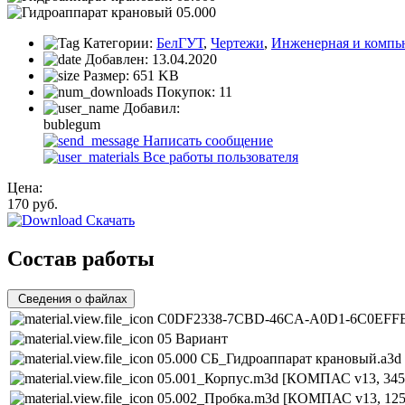
Категории:
БелГУТ
,
Чертежи
,
Инженерная и компь
Добавлен:
13.04.2020
Размер:
651 KB
Покупок:
11
Добавил:
bublegum
Написать сообщение
Все работы пользователя
Цена:
170
руб.
Скачать
Состав работы
Сведения о файлах
C0DF2338-7CBD-46CA-A0D1-6C0EFFE
05 Вариант
05.000 СБ_Гидроаппарат крановый.a3d
05.001_Корпус.m3d
[КОМПАС v13, 345
05.002_Пробка.m3d
[КОМПАС v13, 125