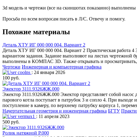
3d модель и чертежи (все на скиншотах показанно) выполнены 
Просьба по всем вопросам писать в Л/С. Отвечу и помогу.
Похожие материалы
Деталь ХТУ ИГ 000 000 004. Вариант 2
Деталь ХТУ ИГ 000 000 004. Вариант 2 Практическая работа 4
вариантом задания. Задание выполняют на листах чертежной бу
выполнены в КОМПАС 3D. Также открывать и просматриват
Чертежи
Инженерная и компьютерная графика
coolns
: 24 января 2026
100 руб.
Эжектор 3111.9326ЖЖ.000
Эжектор 3111.9326ЖЖ.000 Эжектор представляет собой насос д
парового котла поступает в патрубок 3 и сопло 4. При выходе 
поступление в камеру, по верхнему патрубку корпуса 1, перем
Начертательная геометрия и инженерная графика
БГТУ
Практи
vermux1
: 11 апреля 2023
500 руб.
Ролик натяжной Р.000