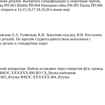
 деталей. Вычертить спецификацию и сборочный чертеж.
ка РН.003 Шайба РН.004 Накидная гайка РН.005 Палец РН.006
ткрыть в 14,15,16,17,18,19,20 и выше верс
кая, Е.А. Гулянская, К.И. Зыкунова под ред. В.В. Рассохина.
 деталей. По просьбе студента работа была выполнена с
 детали и стандартные издел
ной аппаратуре. Кабель вставляют через отверстие ф14, провод
 11. ФМЭС.ХХХХХХ.000 ВО СБ_Вилка кабельная
003_Втулка ФМЭС.ХХХХХХ.004_Втулка