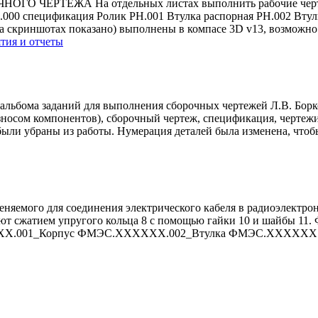
 ЧЕРТЕЖА На отдельных листах выполнить рабочие чертежи
000 спецификация Ролик РН.001 Втулка распорная РН.002 Втул
а скриншотах показано) выполнены в компасе 3D v13, возможно о
тия и отчеты
бома заданий для выполнения сборочных чертежей Л.В. Борковс
азносом компонентов), сборочный чертеж, спецификация, чертежи
ыли убраны из работы. Нумерация деталей была изменена, чтобы
еняемого для соединения электрического кабеля в радиоэлектрон
ляют сжатием упругого кольца 8 с помощью гайки 10 и шайбы
ХХ.001_Корпус ФМЭС.ХХХХХХ.002_Втулка ФМЭС.ХХХХХХ.