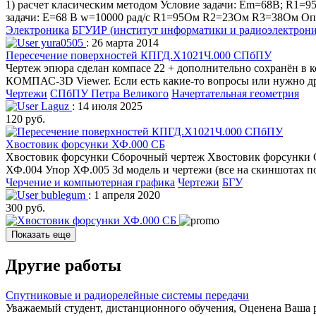
1) расчет класическим методом Условие задачи: Em=68B; R1=9
задачи: E=68 В w=10000 рад/с R1=95Ом R2=23Ом R3=38Ом Оп
Электроника
БГУИР (институт информатики и радиоэлектрон
yura0505
: 26 марта 2014
Пересечение поверхностей КПГД.Х1021Ч.000 СПбПУ
Чертеж эпюра сделан компасе 22 + дополнительно сохранён в 
КОМПАС-3D Viewer. Если есть какие-то вопросы или нужно др
Чертежи
СПбПУ Петра Великого
Начертательная геометрия
Laguz
: 14 июля 2025
120 руб.
Хвостовик форсунки ХФ.000 СБ
Хвостовик форсунки Сборочный чертеж Хвостовик форсунки 
ХФ.004 Упор ХФ.005 3d модель и чертежи (все на скиншотах п
Черчение и компьютерная графика
Чертежи
БГУ
bublegum
: 1 апреля 2020
300 руб.
Показать еще
Другие работы
Спутниковые и радиорелейные системы передачи
Уважаемый студент, дистанционного обучения, Оценена Ваша 