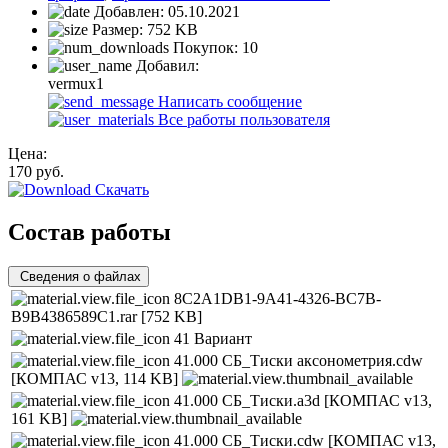
Добавлен:
05.10.2021
Размер:
752 KB
Покупок:
10
Добавил:
vermux1
Написать сообщение
Все работы пользователя
Цена:
170
руб.
Скачать
Состав работы
Сведения о файлах
8C2A1DB1-9A41-4326-BC7B-
B9B4386589C1.rar
[752 KB]
41 Вариант
41.000 СБ_Тиски аксонометрия.cdw
[КОМПАС v13, 114 KB]
41.000 СБ_Тиски.a3d
[КОМПАС v13,
161 KB]
41.000 СБ_Тиски.cdw
[КОМПАС v13,