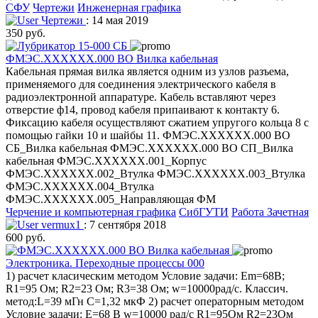
СФУ
Чертежи
Инженерная графика
Чертежи
: 14 мая 2019
350 руб.
ФМЭС.ХХХХХХ.000 ВО Вилка кабельная
Кабельная прямая вилка является одним из узлов разъема,
применяемого для соединения электрического кабеля в
радиоэлектронной аппаратуре. Кабель вставляют через
отверстие ф14, провод кабеля припаивают к контакту 6.
Фиксацию кабеля осуществляют сжатием упругого кольца 8 с
помощью гайки 10 и шайбы 11. ФМЭС.ХХХХХХ.000 ВО
СБ_Вилка кабельная ФМЭС.ХХХХХХ.000 ВО СП_Вилка
кабельная ФМЭС.ХХХХХХ.001_Корпус
ФМЭС.ХХХХХХ.002_Втулка ФМЭС.ХХХХХХ.003_Втулка
ФМЭС.ХХХХХХ.004_Втулка
ФМЭС.ХХХХХХ.005_Направляющая ФМ
Черчение и компьютерная графика
СибГУТИ
Работа Зачетная
vermux1
: 7 сентября 2018
600 руб.
Электроника. Переходные процессы 000
1) расчет класическим методом Условие задачи: Em=68B;
R1=95 Ом; R2=23 Ом; R3=38 Ом; w=10000рад/с. Классич.
метод:L=39 мГн C=1,32 мкФ 2) расчет операторным методом
Условие задачи: E=68 В w=10000 рад/с R1=95Ом R2=23Ом