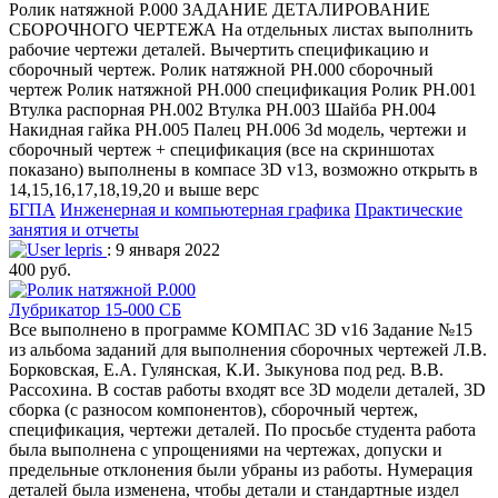
Ролик натяжной Р.000 ЗАДАНИЕ ДЕТАЛИРОВАНИЕ
СБОРОЧНОГО ЧЕРТЕЖА На отдельных листах выполнить
рабочие чертежи деталей. Вычертить спецификацию и
сборочный чертеж. Ролик натяжной РН.000 сборочный
чертеж Ролик натяжной РН.000 спецификация Ролик РН.001
Втулка распорная РН.002 Втулка РН.003 Шайба РН.004
Накидная гайка РН.005 Палец РН.006 3d модель, чертежи и
сборочный чертеж + спецификация (все на скриншотах
показано) выполнены в компасе 3D v13, возможно открыть в
14,15,16,17,18,19,20 и выше верс
БГПА
Инженерная и компьютерная графика
Практические
занятия и отчеты
lepris
: 9 января 2022
400 руб.
Лубрикатор 15-000 СБ
Все выполнено в программе КОМПАС 3D v16 Задание №15
из альбома заданий для выполнения сборочных чертежей Л.В.
Борковская, Е.А. Гулянская, К.И. Зыкунова под ред. В.В.
Рассохина. В состав работы входят все 3D модели деталей, 3D
сборка (с разносом компонентов), сборочный чертеж,
спецификация, чертежи деталей. По просьбе студента работа
была выполнена с упрощениями на чертежах, допуски и
предельные отклонения были убраны из работы. Нумерация
деталей была изменена, чтобы детали и стандартные издел