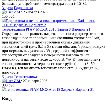
бывшая в употреблении, температура воды t=15 ºC.
Задачи
Гидравлика
Z24
: 25 ноября 2025
150 руб.
Теплотехника РГАУ-МСХА 2018 Задача 8 Вариант 21
Определить поверхность нагрева стального рекуперативного
газовоздушного теплообменника (толщина стенок δс=3 мм)
при прямоточной и противоточной схемах движения
теплоносителей (рис. 6.2 и 6.3), если объемный расход воздуха
при нормальных условиях Vн, средний коэффициент
теплоотдачи от воздуха к поверхности нагрева α1, от
поверхности нагрева к воде α2=500 Вт/(м²·К), коэффициент
теплопроводности материала стенки трубы (стали) λ=50
Вт/(м·К), теплоемкость топочных газов сг=1,15 кДж/(кг·К),
плотность
Задачи
Теплотехника
Z24
: 27 января 2026
300 руб.
Вход