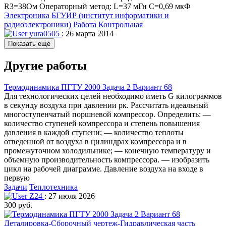
R3=38Ом Операторный метод: L=37 мГн C=0,69 мкФ
Электроника
БГУИР (институт информатики и
радиоэлектроники)
Работа Контрольная
yura0505
: 26 марта 2014
Показать еще
Другие работы
Термодинамика ПГТУ 2000 Задача 2 Вариант 68
Для технологических целей необходимо иметь G килограммов
в секунду воздуха при давлении рк. Рассчитать идеальный
многоступенчатый поршневой компрессор. Определить: —
количество ступеней компрессора и степень повышения
давления в каждой ступени; — количество теплоты
отведенной от воздуха в цилиндрах компрессора и в
промежуточном холодильнике; — конечную температуру и
объемную производительность компрессора. — изобразить
цикл на рабочей диаграмме. Давление воздуха на входе в
первую
Задачи
Теплотехника
Z24
: 27 июля 2026
300 руб.
Деталировка-Сборочный чертеж-Гидравлическая часть