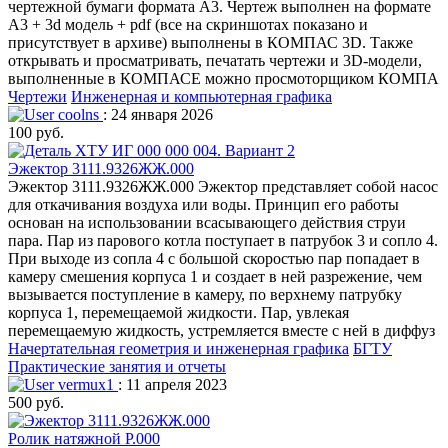
чертежной бумаги формата А3. Чертеж выполнен на формате
А3 + 3d модель + pdf (все на скриншотах показано и
присутствует в архиве) выполнены в КОМПАС 3D. Также
открывать и просматривать, печатать чертежи и 3D-модели,
выполненные в КОМПАСЕ можно просмоторщиком КОМПА
Чертежи
Инженерная и компьютерная графика
coolns
: 24 января 2026
100 руб.
Эжектор 3111.9326ЖЖ.000
Эжектор 3111.9326ЖЖ.000 Эжектор представляет собой насос
для откачивания воздуха или воды. Принцип его работы
основан на использовании всасывающего действия струи
пара. Пар из парового котла поступает в патрубок 3 и сопло 4.
При выходе из сопла 4 с большой скоростью пар попадает в
камеру смешения корпуса 1 и создает в ней разрежение, чем
вызывается поступление в камеру, по верхнему патрубку
корпуса 1, перемещаемой жидкости. Пар, увлекая
перемещаемую жидкость, устремляется вместе с ней в диффуз
Начертательная геометрия и инженерная графика
БГТУ
Практические занятия и отчеты
vermux1
: 11 апреля 2023
500 руб.
Ролик натяжной Р.000