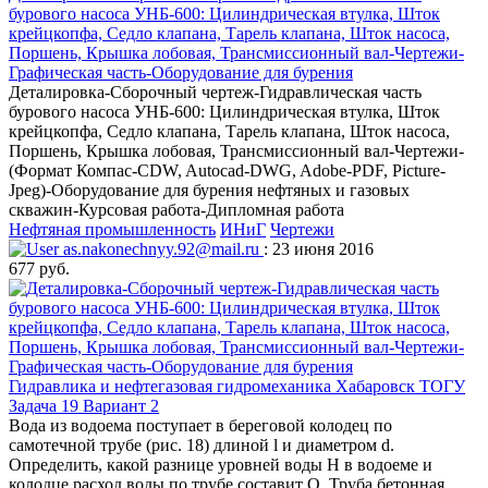
бурового насоса УНБ-600: Цилиндрическая втулка, Шток
крейцкопфа, Седло клапана, Тарель клапана, Шток насоса,
Поршень, Крышка лобовая, Трансмиссионный вал-Чертежи-
Графическая часть-Оборудование для бурения
Деталировка-Сборочный чертеж-Гидравлическая часть
бурового насоса УНБ-600: Цилиндрическая втулка, Шток
крейцкопфа, Седло клапана, Тарель клапана, Шток насоса,
Поршень, Крышка лобовая, Трансмиссионный вал-Чертежи-
(Формат Компас-CDW, Autocad-DWG, Adobe-PDF, Picture-
Jpeg)-Оборудование для бурения нефтяных и газовых
скважин-Курсовая работа-Дипломная работа
Нефтяная промышленность
ИНиГ
Чертежи
as.nakonechnyy.92@mail.ru
: 23 июня 2016
677 руб.
Гидравлика и нефтегазовая гидромеханика Хабаровск ТОГУ
Задача 19 Вариант 2
Вода из водоема поступает в береговой колодец по
самотечной трубе (рис. 18) длиной l и диаметром d.
Определить, какой разнице уровней воды H в водоеме и
колодце расход воды по трубе составит Q. Труба бетонная,