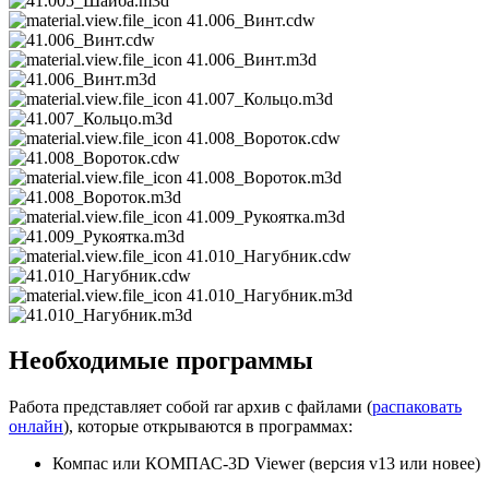
41.006_Винт.cdw
41.006_Винт.m3d
41.007_Кольцо.m3d
41.008_Вороток.cdw
41.008_Вороток.m3d
41.009_Рукоятка.m3d
41.010_Нагубник.cdw
41.010_Нагубник.m3d
Необходимые программы
Работа представляет собой rar архив с файлами (
распаковать
онлайн
), которые открываются в программах:
Компас или КОМПАС-3D Viewer (версия v13 или новее)