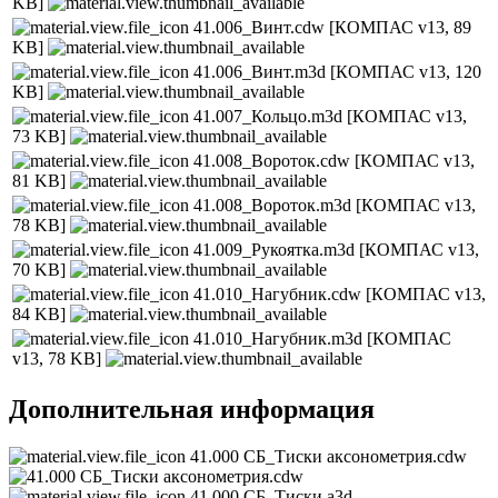
KB]
41.006_Винт.cdw
[КОМПАС v13, 89
KB]
41.006_Винт.m3d
[КОМПАС v13, 120
KB]
41.007_Кольцо.m3d
[КОМПАС v13,
73 KB]
41.008_Вороток.cdw
[КОМПАС v13,
81 KB]
41.008_Вороток.m3d
[КОМПАС v13,
78 KB]
41.009_Рукоятка.m3d
[КОМПАС v13,
70 KB]
41.010_Нагубник.cdw
[КОМПАС v13,
84 KB]
41.010_Нагубник.m3d
[КОМПАС
v13, 78 KB]
Дополнительная информация
41.000 СБ_Тиски аксонометрия.cdw
41.000 СБ_Тиски.a3d